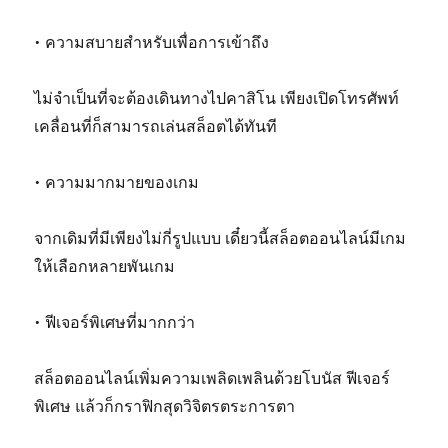
• ความสบายสำหรับเพื่อการเข้าถึง
ไม่จำเป็นที่จะต้องเดินทางไปคาสิโน เพียงเปิดโทรศัพท์
เคลื่อนที่ก็สามารถเล่นสล็อตได้ทันที
• ความมากมายของเกม
จากเดิมที่มีเพียงไม่กี่รูปแบบ เดี๋ยวนี้สล็อตออนไลน์มีเกม
ให้เลือกหลายพันเกม
• ฟีเจอร์พิเศษที่มากกว่า
สล็อตออนไลน์เพิ่มความเพลิดเพลินด้วยโบนัส ฟีเจอร์
พิเศษ แล้วก็กราฟิกสุดวิจิตรตระการตา