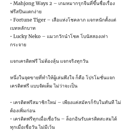
• Mahjong Ways 2 – เกมหมากรุกจีนที่ขึ้นชื่อเรื่อง
ฟรีสปินแตกง่าย
• Fortune Tiger – เสือแห่งโชคลาภ แจกหนักตั้งแต่
เบทหลักบาท
• Lucky Neko – แมวกวักนำโชค โบนัสสองเท่า
กระจาย
แจกเครดิตฟรี ไม่ต้องลุ้น แจกจริงทุกวัน
หนึ่งในจุดขายที่ทำให้ผู้เล่นพึงใจ ก็คือ โปรโมชั่นแจก
เครดิตฟรี แบบจัดเต็ม ไม่ว่าจะเป็น
• เครดิตฟรีสมาชิกใหม่ – เพียงแค่สมัครก็รับในทันที ไม่
ต้องเพิ่มก่อน
• เครดิตฟรีทุกเมื่อเชื่อวัน – ล็อกอินรับเครดิตสะสมได้
ทุกเมื่อเชื่อวัน ไม่มีเว้น