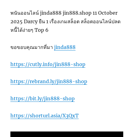
พนันออนไลน์ jinda888 jin888.shop 11 October
2025 Darcy ยืน 1 เรื่องเกมสล็อต สล็อตออนไลน์ปลด
หนี้ได้ง่ายๆ Top 6
ขอขอบคุณมากที่มา
jinda888
https://cutly.info/jin888-shop
https://rebrand.ly/jin888-shop
https://bit.ly/jin888-shop
https://shorturl.asia/X3QxT