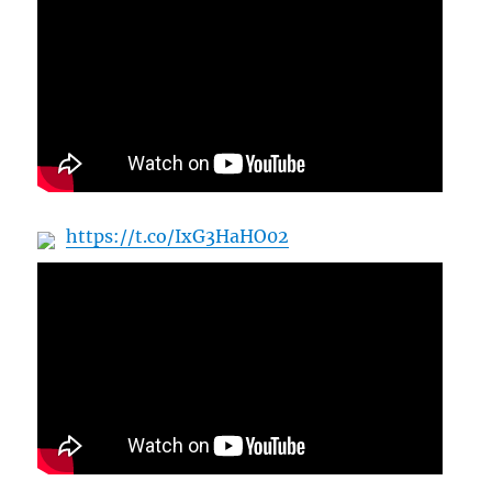
https://t.co/IxG3HaHO02