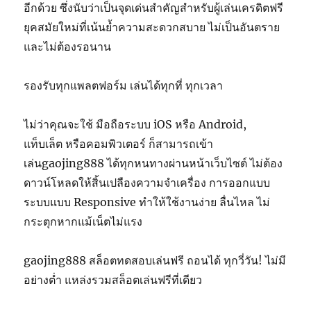
อีกด้วย ซึ่งนับว่าเป็นจุดเด่นสำคัญสำหรับผู้เล่นเครดิตฟรี
ยุคสมัยใหม่ที่เน้นย้ำความสะดวกสบาย ไม่เป็นอันตราย
และไม่ต้องรอนาน
รองรับทุกแพลตฟอร์ม เล่นได้ทุกที่ ทุกเวลา
ไม่ว่าคุณจะใช้ มือถือระบบ iOS หรือ Android,
แท็บเล็ต หรือคอมพิวเตอร์ ก็สามารถเข้า
เล่นgaojing888 ได้ทุกหนทางผ่านหน้าเว็บไซต์ ไม่ต้อง
ดาวน์โหลดให้สิ้นเปลืองความจำเครื่อง การออกแบบ
ระบบแบบ Responsive ทำให้ใช้งานง่าย ลื่นไหล ไม่
กระตุกหากแม้เน็ตไม่แรง
gaojing888 สล็อตทดสอบเล่นฟรี ถอนได้ ทุกวี่วัน! ไม่มี
อย่างต่ำ แหล่งรวมสล็อตเล่นฟรีที่เดียว