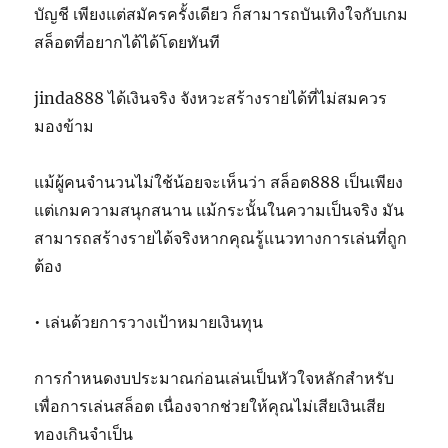
บัญชี เพียงแต่สมัครครั้งเดียว ก็สามารถบันเทิงใจกับเกม
สล็อตที่อยากได้ได้โดยทันที
jinda888 ได้เงินจริง จังหวะสร้างรายได้ที่ไม่สมควร
มองข้าม
แม้ผู้คนจำนวนไม่ใช้น้อยจะเห็นว่า สล็อต888 เป็นเพียง
แต่เกมความสนุกสนาน แม้กระนั้นในความเป็นจริง มัน
สามารถสร้างรายได้จริงหากคุณรู้แนวทางการเล่นที่ถูก
ต้อง
• เล่นด้วยการวางเป้าหมายเงินทุน
การกำหนดงบประมาณก่อนเล่นเป็นหัวใจหลักสำหรับ
เพื่อการเล่นสล็อต เนื่องจากช่วยให้คุณไม่เสียเงินเสีย
ทองเกินจำเป็น