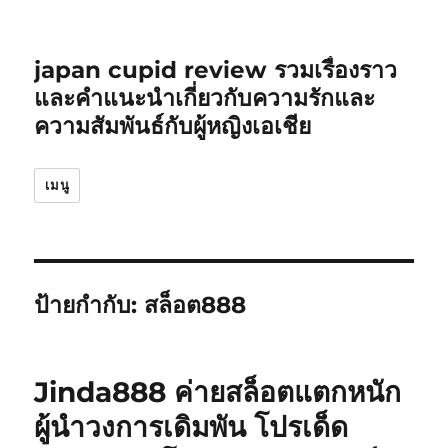
japan cupid review รวมเรื่องราว
และคำแนะนำเกี่ยวกับความรักและ
ความสัมพันธ์กับผู้หญิงเอเชีย
เมนู
ป้ายกำกับ:
สล็อต888
Jinda888 ค่ายสล็อตแตกหนัก
ผู้นำวงการเดิมพัน โปรเด็ด