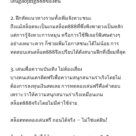
เล่นgaojing888ของตน
2. ฝึกหัดแนวทางรวมทั้งเพิ่มจังหวะชนะ
ถึงแม้สล็อตจะเป็นเกมสล็อต888ที่พึ่งพิงพาดวงเป็นหลัก
แต่การรู้จังหวะการหมุน หรือการใช้ฟีเจอร์พิเศษต่างๆ
อย่างเหมาะควร ก็ช่วยเพิ่มโอกาสชนะได้ไม่น้อย การ
ทดสอบเล่นสล็อต888จึงเปรียบได้ดั่งสนามฝึกที่เยี่ยมที่สุด
3. เล่นเพื่อความบันเทิง ไม่ต้องเสี่ยง
บางคนเล่นเครดิตฟรีเพื่อความสนุกสนานร่าเริงโดยไม่
ต้องการลงทุนเงินสดเลย การทดลองเล่นฟรีคือคำตอบ
เพราะว่าให้ความสนุกสนานร่าเริงเหมือนเกม
สล็อต888จริงโดยไม่มีค่าใช้จ่าย
สล็อตทดลองเล่นฟรี ถอนได้จริง – ไม่ใช่แค่ฝัน!