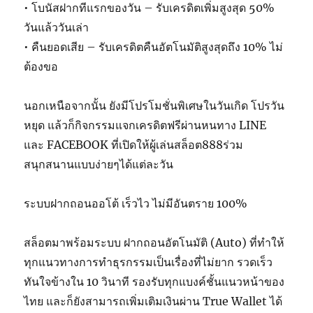
• โบนัสฝากทีแรกของวัน – รับเครดิตเพิ่มสูงสุด 50%
วันแล้ววันเล่า
• คืนยอดเสีย – รับเครดิตคืนอัตโนมัติสูงสุดถึง 10% ไม่
ต้องขอ
นอกเหนือจากนั้น ยังมีโปรโมชั่นพิเศษในวันเกิด โปรวัน
หยุด แล้วก็กิจกรรมแจกเครดิตฟรีผ่านหนทาง LINE
และ FACEBOOK ที่เปิดให้ผู้เล่นสล็อต888ร่วม
สนุกสนานแบบง่ายๆได้แต่ละวัน
ระบบฝากถอนออโต้ เร็วไว ไม่มีอันตราย 100%
สล็อตมาพร้อมระบบ ฝากถอนอัตโนมัติ (Auto) ที่ทำให้
ทุกแนวทางการทำธุรกรรมเป็นเรื่องที่ไม่ยาก รวดเร็ว
ทันใจข้างใน 10 วินาที รองรับทุกแบงค์ชั้นแนวหน้าของ
ไทย และก็ยังสามารถเพิ่มเติมเงินผ่าน True Wallet ได้