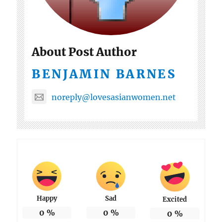
About Post Author
BENJAMIN BARNES
noreply@lovesasianwomen.net
Happy
Sad
Excited
0
%
0
%
0
%