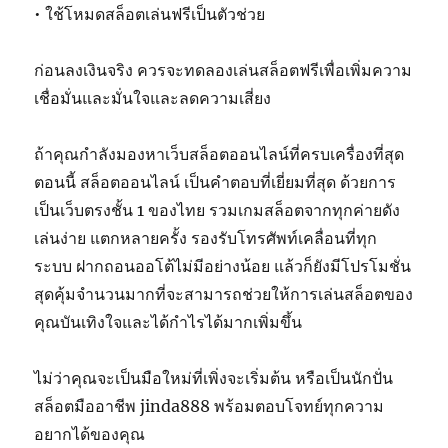
• ใช้โหมดสล็อตเล่นฟรีเป็นตัวช่วย
ก่อนลงเงินจริง ควรจะทดลองเล่นสล็อตฟรีเพื่อเพิ่มความ
เชื่อมั่นและมั่นใจและลดความเสี่ยง
ถ้าคุณกำลังมองหาเว็บสล็อตออนไลน์ที่ครบเครื่องที่สุด
ตอนนี้ สล็อตออนไลน์ เป็นคำตอบที่เยี่ยมที่สุด ด้วยการ
เป็นเว็บตรงชั้น 1 ของไทย รวมเกมสล็อตจากทุกค่ายดัง
เล่นง่าย แตกหลายครั้ง รองรับโทรศัพท์เคลื่อนที่ทุก
ระบบ ฝากถอนออโต้ไม่มีอย่างน้อย แล้วก็ยังมีโปรโมชั่น
สุดคุ้มจำนวนมากที่จะสามารถช่วยให้การเล่นสล็อตของ
คุณบันเทิงใจและได้กำไรได้มากเพิ่มขึ้น
ไม่ว่าคุณจะเป็นมือใหม่ที่เพิ่งจะเริ่มต้น หรือเป็นนักปั่น
สล็อตมืออาชีพ jinda888 พร้อมตอบโจทย์ทุกความ
อยากได้ของคุณ