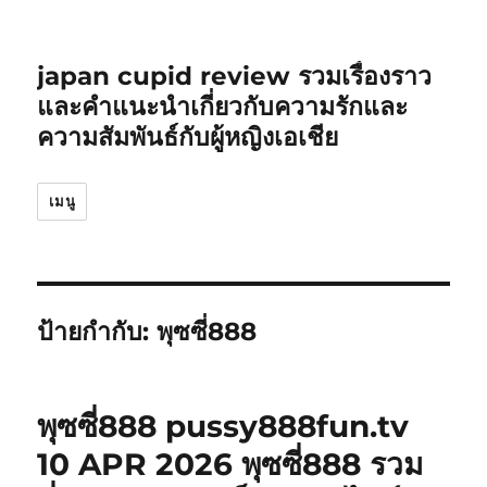
japan cupid review รวมเรื่องราว
และคำแนะนำเกี่ยวกับความรักและ
ความสัมพันธ์กับผู้หญิงเอเชีย
เมนู
ป้ายกำกับ:
พุซซี่888
พุซซี่888 pussy888fun.tv
10 APR 2026 พุซซี่888 รวม