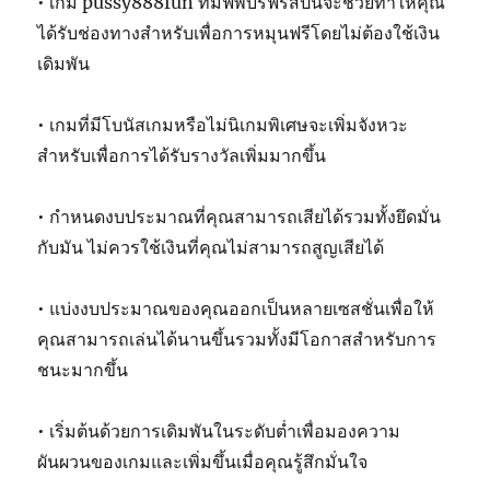
• เกม pussy888fun ที่มีฟีพบร์ฟรีสปินจะช่วยทำให้คุณ
ได้รับช่องทางสำหรับเพื่อการหมุนฟรีโดยไม่ต้องใช้เงิน
เดิมพัน
• เกมที่มีโบนัสเกมหรือไม่นิเกมพิเศษจะเพิ่มจังหวะ
สำหรับเพื่อการได้รับรางวัลเพิ่มมากขึ้น
• กำหนดงบประมาณที่คุณสามารถเสียได้รวมทั้งยึดมั่น
กับมัน ไม่ควรใช้เงินที่คุณไม่สามารถสูญเสียได้
• แบ่งงบประมาณของคุณออกเป็นหลายเซสชั่นเพื่อให้
คุณสามารถเล่นได้นานขึ้นรวมทั้งมีโอกาสสำหรับการ
ชนะมากขึ้น
• เริ่มต้นด้วยการเดิมพันในระดับต่ำเพื่อมองความ
ผันผวนของเกมและเพิ่มขึ้นเมื่อคุณรู้สึกมั่นใจ