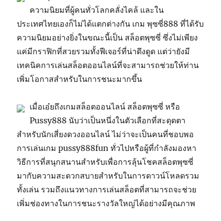
ความนิยมที่ผู้คนทั่วโลกคลั่งไคล้ และใน
ประเทศไทยเองก็ไม่ได้แตกต่างกัน เกม พุซซี่888 ที่ได้รับ
ความนิยมอย่างยิ่งในขณะนี้เป็น สล็อตพุซซี่ ซึ่งไม่เพียง
แค่มีกราฟิกที่สวยรวมทั้งฟีเจอร์ที่น่าดึงดูด แต่ว่ายังมี
เทคนิคการเล่นสล็อตออนไลน์ที่จะสามารถช่วยให้ท่าน
เพิ่มโอกาสสำหรับในการชนะมากขึ้น
เมื่อเอ๋ยถึงเกมสล็อตออนไลน์ สล็อตพุซซี่ หรือ
Pussy888 นับว่าเป็นหนึ่งในตัวเลือกที่สะดุดตา
สำหรับนักเสี่ยงดวงออนไลน์ ไม่ว่าจะเป็นคนที่ชอบพอ
การเล่นเกม pussy888fun ทั่วไปหรือผู้ที่กำลังมองหา
วิธีการที่สนุกสนานสำหรับเพื่อการลุ้นโชคสล็อตพุซซี่
มากับความสะดวกสบายสำหรับในการดาวน์โหลดรวม
ทั้งเล่น รวมถึงแนวทางการเล่นสล็อตที่สามารถจะช่วย
เพิ่มช่องทางในการชนะรางวัลใหญ่ได้อย่างมีคุณภาพ