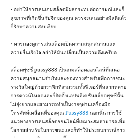
• อย่าให้การเล่นเกมสล็อตมีผลกระทบต่ออารมณ์และก็
สุขภาพที่เกิดขึ้นกับจิตของคุณ ควรจะเล่นอย่างมีสติแล้ว
ก็รักษาความสงบเงียบ
• ควรมองดูการเล่นสล็อตเป็นความสนุกสนานและ
ความรื่นเริงใจ อย่าให้มันเปลี่ยนเป็นความตึงเครียด
สล็อตพุซซี่ pussy888 เป็นเกมสล็อตออนไลน์ที่เสนอ
ความสนุกสนานร่าเริงและช่องทางสำหรับเพื่อการชนะ
รางวัลใหญ่ด้วยกราฟิกที่งามรวมทั้งฟีเจอร์ที่หลากหลาย
การดาวน์โหลดและก็จัดตั้งแอปพลิเคชันสล็อตพุซซี่นั้น
ไม่ยุ่งยากและสามารถทำเป็นง่ายๆผ่านเครื่องมือ
โทรศัพท์เคลื่อนที่ของคุณ
Pussy888
นอกนั้น การใช้
แนวทางการเล่นสล็อตออนไลน์ที่เหมาะสมสามารถเพิ่ม
โอกาสสำหรับในการชนะและก็ทำให้ประสบการณ์การ