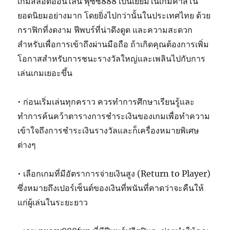
เกมสล็อตออนไลน์ พุซซี่888 เป็นเยี่ยมในเกมคาสิโน
ยอดนิยมอย่างมาก โดยยิ่งไปกว่านั้นในประเทศไทย ด้วย
กราฟิกที่งดงาม ฟีพบร์ที่น่าดึงดูด และความสะดวก
สำหรับเพื่อการเข้าถึงผ่านมือถือ ถ้าเกิดคุณต้องการเพิ่ม
โอกาสสำหรับการชนะรางวัลใหญ่และเพลินไปกับการ
เล่นเกมเยอะขึ้น
• ก่อนเริ่มเล่นทุกคราว ควรทำการศึกษาเรียนรู้และ
ทำการค้นคว้าตารางการชำระเงินของเกมเพื่อทำความ
เข้าใจถึงการชำระเงินรางวัลและก็เครื่องหมายพิเศษ
ต่างๆ
• เลือกเกมที่มีอัตราการจ่ายเงินสูง (Return to Player)
ซึ่งหมายถึงเปอร์เซ็นต์ของเงินที่พนันที่คาดว่าจะคืนให้
แก่ผู้เล่นในระยะยาว