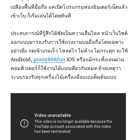
เปลืองพื้นที่มือถือ แค่เปิดโปรแกรมท่องอินเตอร์เน็ตแล้ว
เข้าเว็บ ก็เริ่มเล่นได้โดยทันที
ประสบการณ์ที่รู้สึกได้ชัดเป็นความลื่นไหล หน้าเว็บไซต์
ออกแบบมารองรับการใช้แรงงานบนมือถือโดยเฉพาะ
อย่างยิ่ง กดเข้าเกมเร็ว โหลดไว ไม่ค้าง ไม่กระตุก จะใช้
Android,
pussy888fun
iOS หรือแม้กระทั้งเล่นผ่าน
คอมพิวเตอร์ก็ใช้งานได้แบบเดียวกันหมด ด้วยเหตุว่า
ระบบรองรับทุกเครื่องไม้เครื่องมือแบบเต็มต้นแบบ