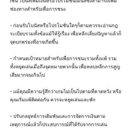
เช่น โบนัสเพิ่มเงินหรือโปรโมชั่นเมนส์ซึ่งสามารถเพิ่ม
ช่องทางสำหรับเพื่อการชนะ
• ก่อนรับโบนัสหรือโปรโมชั่นใดๆก็ตามควรจะอ่านกฎ
ระเบียบรวมทั้งข้อแม้ให้รู้เรื่อง เพื่อหลีกเลี่ยงปัญหาแล้วก็
จุดบกพร่องที่อาจเกิดขึ้น
• กำหนดเป้าหมายสำหรับเพื่อการชนะรวมทั้งแพ้ รวม
ทั้งหยุดเล่นเมื่อถึงจุดหมายพวกนั้น เพื่อหลบหลีกการสูญ
เสียมากจนเกินไป
• แม้คุณมีความรู้สึกว่าเกมไม่เป็นไปตามที่คาดหวัง หรือ
คุณเริ่มแพ้ติดต่อกัน ควรจะหยุดเล่นและพัก
• ปรับกลยุทธ์การเดิมพันและการจัดการเงินตาม
เหตุการณ์แล้วก็ประสบการณ์ที่ได้รับจากการเล่น