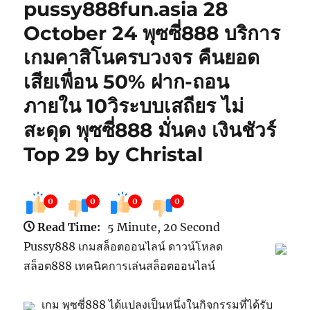
pussy888fun.asia 28
October 24 พุซซี่888 บริการ
เกมคาสิโนครบวงจร คืนยอด
เสียเพื่อน 50% ฝาก-ถอน
ภายใน 10วิระบบเสถียร ไม่
สะดุด พุซซี่888 มั่นคง เงินชัวร์
Top 29 by Christal
0
0
0
0
Read Time:
5 Minute, 20 Second
Pussy888 เกมสล็อตออนไลน์ ดาวน์โหลด
สล็อต888 เทคนิคการเล่นสล็อตออนไลน์
เกม พุซซี่888 ได้แปลงเป็นหนึ่งในกิจกรรมที่ได้รับ