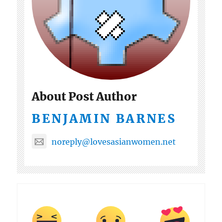
About Post Author
BENJAMIN BARNES
noreply@lovesasianwomen.net