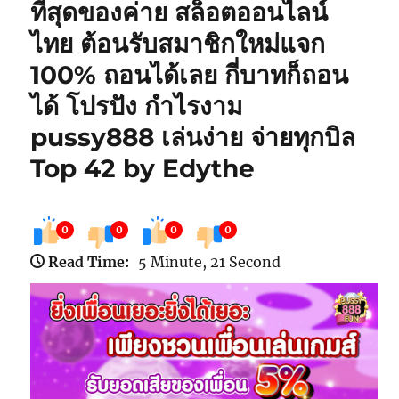
ที่สุดของค่าย สล็อตออนไลน์
ไทย ต้อนรับสมาชิกใหม่แจก
100% ถอนได้เลย กี่บาทก็ถอน
ได้ โปรปัง กำไรงาม
pussy888 เล่นง่าย จ่ายทุกบิล
Top 42 by Edythe
0
0
0
0
Read Time:
5 Minute, 21 Second