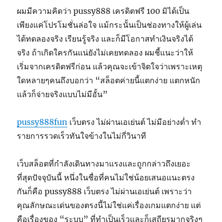
ผมมีความคิดว่า pussy888 เครดิตฟรี 100 มิได้เป็น
เพียงแค่โปรโมชั่นล่อใจ แม้กระนั้นเป็นช่องทางให้ผู้เล่น
ได้ทดลองจริง เรียนรู้จริง และก็มีโอกาสทำเงินจริงได้
จริง ถ้าเกิดใครกันแน่ยังไม่เคยทดลอง ผมชี้แนะว่าให้
เริ่มจากเครดิตฟรีก่อน แล้วคุณจะเข้าจิตใจว่าเพราะเหตุ
ใดหลายๆคนถึงบอกว่า “สล็อตค่ายนี้แตกง่าย แตกหนัก
แล้วก็จ่ายจริงแบบไม่มีอั้น”
pussy888fun
เว็บตรง ไม่ผ่านเอเย่นต์ ไม่มีอย่างต่ำ ทำ
รายการรวดเร็วทันใจข้างในไม่กี่วินาที
เว็บสล็อตที่กำลังเดินทางมาแรงและถูกกล่าวถึงเยอะ
ที่สุดปัจจุบันนี้ หนึ่งในชื่อที่คนไม่ใช่น้อยเสนอแนะตรง
กันก็คือ pussy888 เว็บตรง ไม่ผ่านเอเย่นต์ เพราะว่า
คุณลักษณะเด่นของตรงนี้ไม่ใช่แค่เรื่องเกมแตกง่าย แต่
คือเรื่องของ “ระบบ” ที่ทำเป็นเร็วและก็เสถียรมากจริงๆ