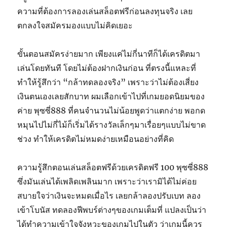
ความที่ต้องการลองเล่นสล็อตฟรีก่อนลงทุนจริง เลย
ตกลงใจสมัครมองแบบไม่คิดเยอะ
ขั้นตอนสมัครง่ายมาก เพียงแค่ไม่กี่นาทีก็ได้เครดิตมา
เล่นโดยทันที โดยไม่ต้องฝากเงินก่อน ที่ตรงนี้แหละที่
ทำให้รู้สึกว่า “กล้าทดลองจริง” เพราะว่าไม่ต้องเสี่ยง
เงินตนเองเลยสักบาท ผมเลือกเข้าไปที่เกมยอดนิยมของ
ค่าย พุซซี่888 ที่คนจำนวนไม่น้อยพูดว่าแตกง่าย พอกด
หมุนไปไม่กี่ไม้ก็เริ่มได้รางวัลเล็กๆมาเรื่อยๆแบบไม่ขาด
ช่วง ทำให้เครดิตไม่หมดง่ายเหมือนอย่างที่คิด
ความรู้สึกตอนเล่นสล็อตฟรีด้วยเครดิตฟรี 100 พุซซี่888
ซึ่งมันเล่นได้เพลิดเพลินมาก เพราะว่าเรามิได้ไม่ค่อย
สบายใจว่าเงินจะหมดเมื่อไร เลยกล้าลองปรับเบท ลอง
เข้าโบนัส ทดลองฟีพบร์ต่างๆของเกมเต็มที่ แปลงเป็นว่า
ได้ทำความเข้าใจจังหวะของเกมไปในตัว ว่าเกมนี้ควร