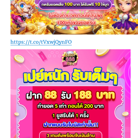
https://t.co/tVxwjQynFO