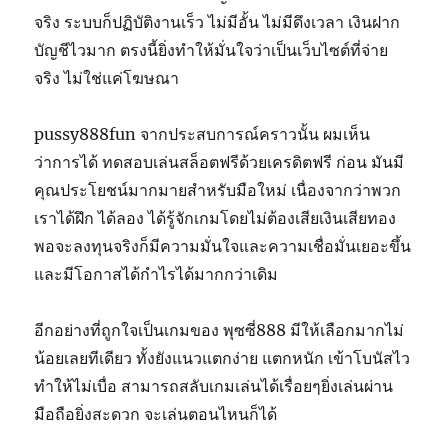
จริง ระบบก็ปฏิบัติงานเร็ว ไม่มีอั้น ไม่มีดึงเวลา เงินฝาก
บัญชีไวมาก ตรงนี้ยิ่งทำให้มั่นใจว่าเป็นเว็บไซต์ที่จ่าย
จริง ไม่ใช่แค่โฆษณา
pussy888fun จากประสบการณ์คราวนั้น ผมเห็น
ว่าการได้ ทดสอบเล่นสล็อตฟรีด้วยเครดิตฟรี ก่อน มันมี
คุณประโยชน์มากมายสำหรับมือใหม่ เนื่องจากว่าพวก
เราได้ฝึก ได้ลอง ได้รู้จักเกมโดยไม่ต้องเสียเงินเสียทอง
พอจะลงทุนจริงก็มีความมั่นใจและความเชื่อมั่นเยอะขึ้น
และมีโอกาสได้กำไรได้มากกว่าเดิม
อีกอย่างที่ถูกใจเป็นเกมของ พุซซี่888 มีให้เลือกมากไม่
น้อยเลยทีเดียว ทั้งยังแนวแตกง่าย แตกหนัก เข้าโบนัสไว
ทำให้ไม่เบื่อ สามารถสลับเกมเล่นได้เรื่อยๆยิ่งเล่นผ่าน
มือถือยิ่งสะดวก จะเล่นตอนไหนก็ได้