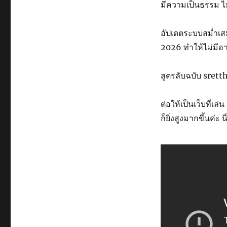
มีความเป็นธรรม ไ
อัปเดตระบบสม่ำเส
2026 ทำให้ไม่มีอ
สูตรลับฉบับ srett
ต่อให้เป็นเว็บที่เล
ก็ยิ่งสูงมากขึ้นค่ะ