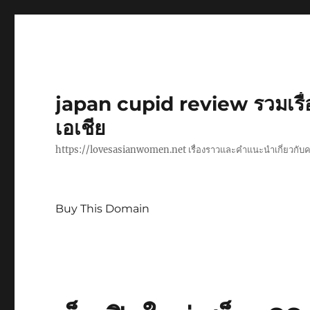
japan cupid review รวมเรื่
เอเชีย
https://lovesasianwomen.net เรื่องราวและคำแนะนำเกี่ยวกับความร
Buy This Domain