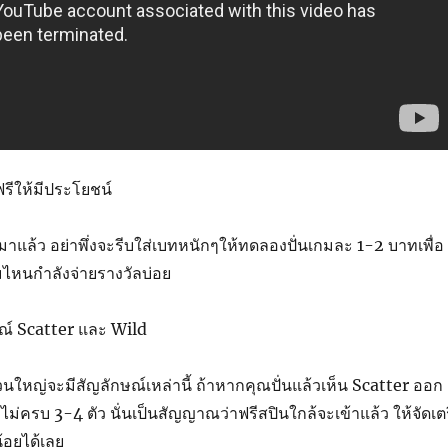
ตฟรีให้มีประโยชน์
รีมาแล้ว อย่าพึ่งจะรีบใส่เบทหนักๆให้ทดลองปั่นเกมละ 1-2 บาทเพื่อ
มไหนกำลังจ่ายรางวัลบ่อย
กษณ์ Scatter และ Wild
นใหญ่จะมีสัญลักษณ์เหล่านี้ ถ้าหากคุณปั่นแล้วเห็น Scatter ออก
ไม่ครบ 3-4 ตัว นั่นเป็นสัญญาณว่าฟรีสปินใกล้จะเข้าแล้ว ให้จัดเตร
้อยได้เลย