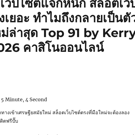
 เวปไซต์แจกหนัก สล็อตเว็
ถึงเยอะ ทำไมถึงกลายเป็นตั
หม่ล่าสุด Top 91 by Kerr
2026 คาสิโนออนไลน์
5 Minute, 4 Second
ทางเข้าเศรษฐียสมัยใหม่ สล็อตเว็บไซต์ตรงที่มือใหม่จะต้องลอง
ดิตฟรีปั๊บ