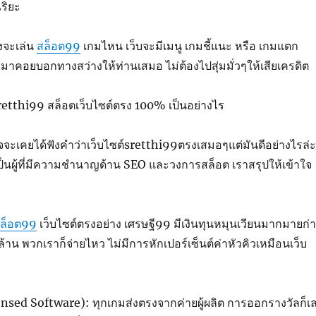
ริยะ
องจะเล่น
สล็อต99
เกมไหน เว็บจะมีเมนู เกมชี้แนะ หรือ เกมแตก
้ มาคอยบอกทางสว่างให้ท่านเสมอ ไม่ต้องไปสุ่มมั่วๆให้เสียเครดิต
retthi99 สล็อตเว็บไซต์ตรง 100% เป็นอย่างไร
จะเคยได้ฟังคำว่าเว็บไซต์sretthi99ตรงเสมอๆแต่มันดีอย่างไรล่
็นผู้ที่มีความชำนาญด้าน SEO และวงการสล็อต เราสรุปให้เข้าใจ
ล็อต99
เว็บไซต์ตรงอย่าง เศรษฐี99 มีเงินทุนหมุนเวียนมากมายก่
ล้าน พวกเราก็จ่ายไหว ไม่มีการหักเปอร์เซ็นต์ค่าหัวคิวเหมือนเว็บ
nsed Software): ทุกเกมส่งตรงจากค่ายผู้ผลิต การออกรางวัลก็เ