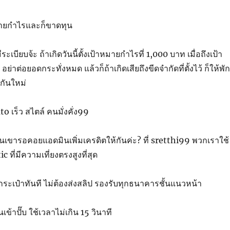
าหมายกำไรและก็ขาดทุน
เบียบจ้ะ ถ้าเกิดวันนี้ตั้งเป้าหมายกำไรที่ 1,000 บาท เมื่อถึงเป้า
อย่าต่อยอดกระทั่งหมด แล้วก็ถ้าเกิดเสียถึงขีดจำกัดที่ตั้งไว้ ก็ให้พัก
ากันใหม่
เร็ว สไตล์ คนมั่งคั่ง99
เขารอคอยแอดมินเพิ่มเครดิตให้กันค่ะ? ที่ sretthi99 พวกเราใช้
ที่มีความเที่ยงตรงสูงที่สุด
กระเป๋าทันที ไม่ต้องส่งสลิป รองรับทุกธนาคารชั้นแนวหน้า
ินเข้าปั๊บ ใช้เวลาไม่เกิน 15 วินาที