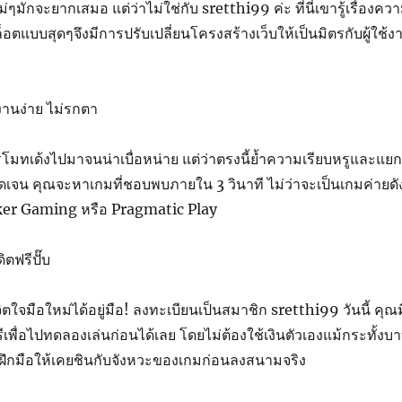
่ๆมักจะยากเสมอ แต่ว่าไม่ใช่กับ sretthi99 ค่ะ ที่นี่เขารู้เรื่องคว
สล็อตแบบสุดๆจึงมีการปรับเปลี่ยนโครงสร้างเว็บให้เป็นมิตรกับผู้ใช้ง
้งานง่าย ไม่รกตา
มทเด้งไปมาจนน่าเบื่อหน่าย แต่ว่าตรงนี้ย้ำความเรียบหรูและแยก
เจน คุณจะหาเกมที่ชอบพบภายใน 3 วินาที ไม่ว่าจะเป็นเกมค่ายดั
oker Gaming หรือ Pragmatic Play
ิตฟรีปั๊บ
ูกจิตใจมือใหม่ได้อยู่มือ! ลงทะเบียนเป็นสมาชิก sretthi99 วันนี้ คุณม
รีเพื่อไปทดลองเล่นก่อนได้เลย โดยไม่ต้องใช้เงินตัวเองแม้กระทั้งบ
ารฝึกมือให้เคยชินกับจังหวะของเกมก่อนลงสนามจริง