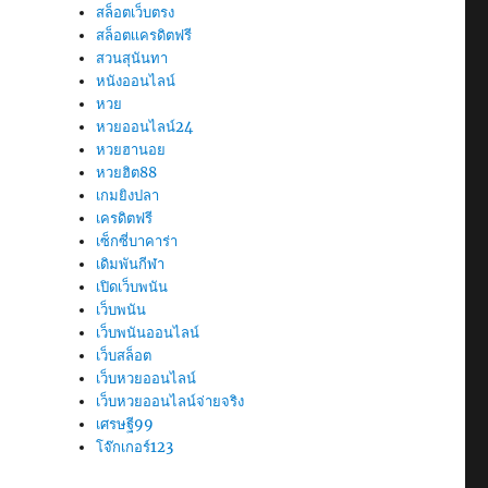
สล็อตเว็บตรง
สล็อตเเครดิตฟรี
สวนสุนันทา
หนังออนไลน์
หวย
หวยออนไลน์24
หวยฮานอย
หวยฮิต88
เกมยิงปลา
เครดิตฟรี
เซ็กซี่บาคาร่า
เดิมพันกีฬา
เปิดเว็บพนัน
เว็บพนัน
เว็บพนันออนไลน์
เว็บสล็อต
เว็บหวยออนไลน์
เว็บหวยออนไลน์จ่ายจริง
เศรษฐี99
โจ๊กเกอร์123