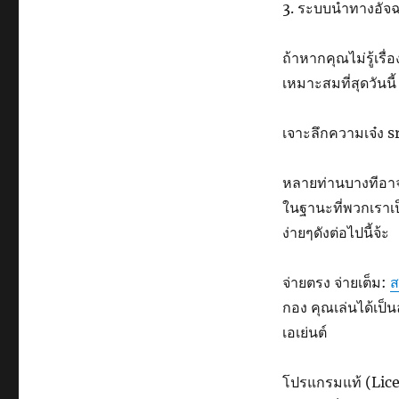
3. ระบบนำทางอัจฉ
ถ้าหากคุณไม่รู้เรื่
เหมาะสมที่สุดวันนี
เจาะลึกความเจ๋ง s
หลายท่านบางทีอาจ
ในฐานะที่พวกเราเป
ง่ายๆดังต่อไปนี้จ้ะ
จ่ายตรง จ่ายเต็ม:
ส
กอง คุณเล่นได้เป็น
เอเย่นต์
โปรแกรมแท้ (Lice