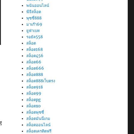
พนันออนไลน์
พีจีสล็อต
พุซซี่888
มาเก๊า69
ยูฟ่าเบท
รอยัล558
สล็อต
สล็อต168
สล็อต456
สล็อต66
สล็อต666
สล็อต888
สล็อต888เว็บตรง
สล็อต918
สล็อต99
สล็อตpg
สล็อตxo
สล็อตพุซซี่
สล็อตมันนี่เกม
ี
สล็อตออนไลน์
สล็อตเครดิตฟรี