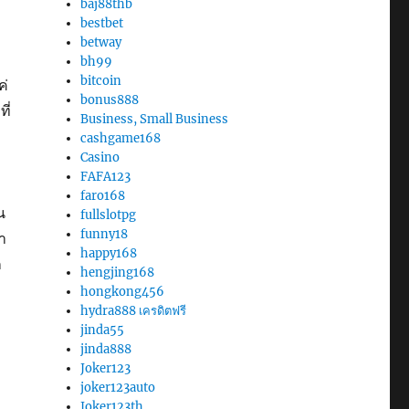
baj88thb
bestbet
betway
bh99
bitcoin
ค่
bonus888
ี่
Business, Small Business
cashgame168
Casino
FAFA123
อ
faro168
น
fullslotpg
funny18
า
happy168
ก
hengjing168
hongkong456
hydra888 เครดิตฟรี
jinda55
jinda888
Joker123
joker123auto
Joker123th