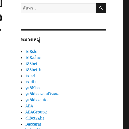
บ
ค้นหา
ค้นหา:
ว
y
หมวดหมู่
168slot
168สล็อต
188bet
188betth
1xbet
1xbit1
918Kiss
918kiss ดาวน์โหลด
918kissauto
ABA
ABAGroup2
allbet24hr
Baccarat