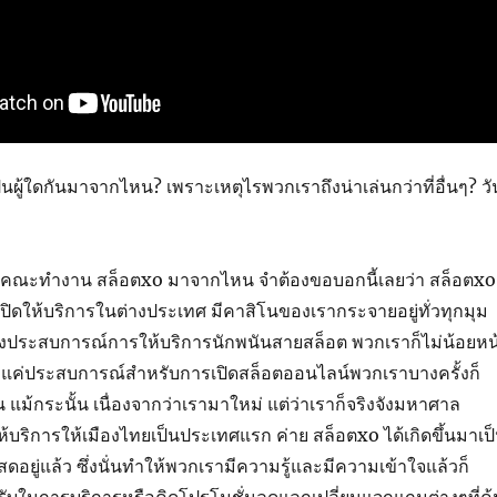
นผู้ใดกันมาจากไหน? เพราะเหตุไรพวกเราถึงน่าเล่นกว่าที่อื่นๆ? วั
าคณะทำงาน สล็อตxo มาจากไหน จำต้องขอบอกนี้เลยว่า สล็อตxo
่เปิดให้บริการในต่างประเทศ มีคาสิโนของเรากระจายอยู่ทั่วทุกมุม
่องประสบการณ์การให้บริการนักพนันสายสล็อต พวกเราก็ไม่น้อยหน
 ก็แค่ประสบการณ์สำหรับการเปิดสล็อตออนไลน์พวกเราบางครั้งก็
่น แม้กระนั้น เนื่องจากว่าเรามาใหม่ แต่ว่าเราก็จริงจังมหาศาล
้บริการให้เมืองไทยเป็นประเทศแรก ค่าย สล็อตxo ได้เกิดขึ้นมาเป
นสดอยู่แล้ว ซึ่งนั่นทำให้พวกเรามีความรู้และมีความเข้าใจแล้วก็