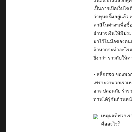
แนะนำกันแล้วก็สุ
เป็นการเปิดเว็บไซ
ว่าทุนครึ้มอยู่แล้
คาสิโนต่างๆเพื่อซื
อำนาจเงินให้มีประ
มาไว้ในมือของตนเอ
ถ้าหากจะทำอะไรแล้
ยิ่งกว่า ราวกับให
• สล็อตxo ของพวกเร
เพราะว่าพวกเราเหม
อาจ ปลอดภัย ร่ำรวย
ท่านได้รู้กันถ้วนห
เหตุผลที่พวกเ
คืออะไร?