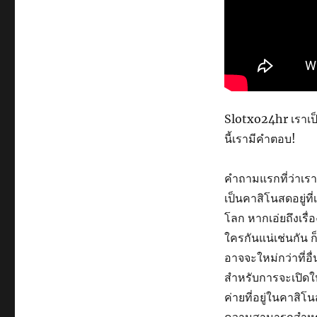
Slotxo24hr เราเป็
นี้เรามีคำตอบ!
คำถามแรกที่ว่าเร
เป็นคาสิโนสดอยู่ที
โลก หากเอ่ยถึงเรื
ใครกันแน่เช่นกัน
อาจจะใหม่กว่าที่อื
สำหรับการจะเปิดให
ค่ายที่อยู่ในคาสิโ