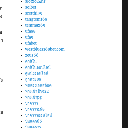
slotxo24hr
soibet
าก
sretthi99
อง
tangtem168
temmax69
ufa88
ย
ufa9
่า
ufabet
westbluez168bet.com
zeus66
คาสิโน
คาสิโนออนไลน์
ดูหนังออนไลน์
ถูกหวย88
่ง
ทดลองเล่นสล็อต
ทางเข้า live22
ทางเข้าpg
บาคาร่า
บาคาร่า168
ทย
บาคาร่าออนไลน์
ปั่นแตก66
ปั่นแตก77