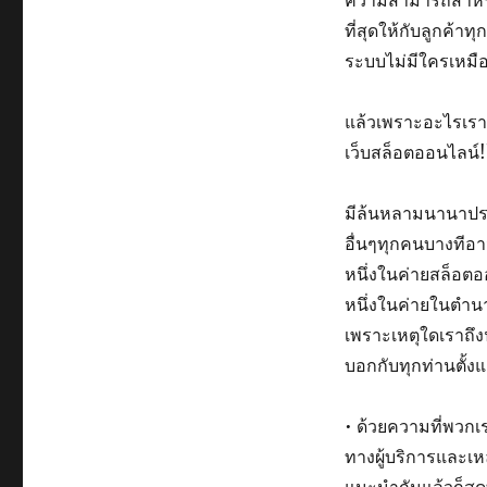
ความสามารถสำหรับ
ที่สุดให้กับลูกค้า
ระบบไม่มีใครเหมื
แล้วเพราะอะไรเราถึ
เว็บสล็อตออนไลน์!
มีล้นหลามนานาประก
อื่นๆทุกคนบางทีอาจ
หนึ่งในค่ายสล็อต
หนึ่งในค่ายในตำนา
เพราะเหตุใดเราถึงน่
บอกกับทุกท่านตั้งแต
• ด้วยความที่พวกเร
ทางผู้บริการและเห