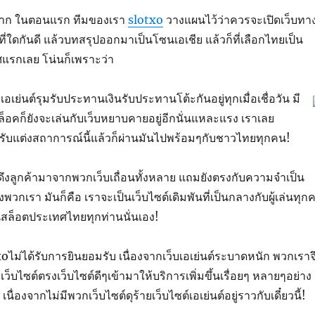
องจาก ในตอนแรก ทีมของเรา
slotxo
วางแผนไว้ว่าควรจะเปิดเว็บทา
ี่ใดกันดี แล้วบทสรุปออกมาเป็นโซนเอเชีย แล้วก็ที่เลือกไทยเป็น
แรกเลย โน่นก็เพราะว่า
เอเย่นต์รุมรับประทานเงินรับประทานโต้ะกันอยู่ทุกเมื่อเชื่อวัน มี
็อคก็ยังจะเล่นกับเว็บหยาบคายอยู่อีกนั่นแหละแรง เราเลย
รับแต่งสถาการณ์นี้แล้วก็ผ่านมันไปพร้อมๆกับชาวไทยทุกคน!
ึงลูกค้ามาจากพวกเว็บเถื่อนทั้งหลาย แถมยังตรงกับความจำเป็น
วกเรา มันก็คือ เราจะเป็นเว็บไซต์เดิมพันที่เป็นกลางกับผู้เล่นทุก
ปั่นสล็อตประเทศไทยทุกท่านนั่นเอง!
oไม่ได้รับการยินยอมรับ เนื่องจากเว็บเอเย่นต์ระบาดหนัก พวกเราจ
มีเว็บไซต์ตรงเว็บไซต์ดีๆเข้ามาให้บริการเพิ่มขึ้นเรื่อยๆ หลายๆอย่าง
่องจากไม่มีพวกเว็บไซต์ดุร้ายเว็บไซต์เอเย่นต์อยู่ราวกับเดี๋ยวนี้!