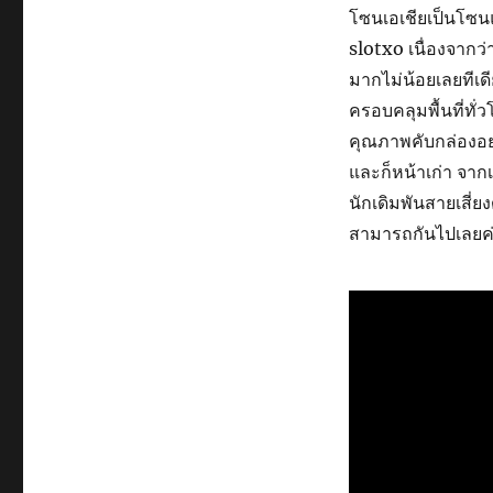
โซนเอเชียเป็นโซน
slotxo เนื่องจากว่
มากไม่น้อยเลยทีเด
ครอบคลุมพื้นที่ทั่
คุณภาพคับกล่องอย่
และก็หน้าเก่า จาก
นักเดิมพันสายเสี่
สามารถกันไปเลยค