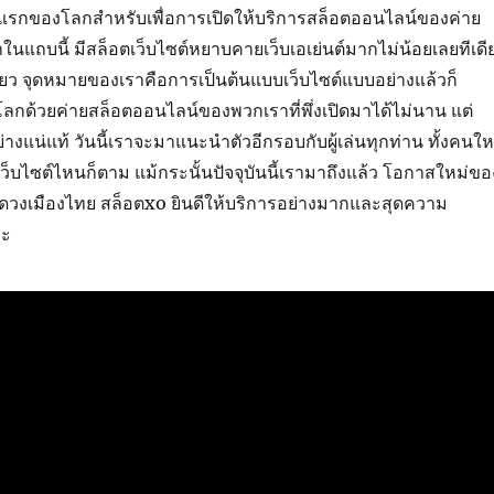
แรกของโลกสำหรับเพื่อการเปิดให้บริการสล็อตออนไลน์ของค่าย
าในแถบนี้ มีสล็อตเว็บไซต์หยาบคายเว็บเอเย่นต์มากไม่น้อยเลยทีเดี
ียว จุดหมายของเราคือการเป็นต้นแบบเว็บไซต์แบบอย่างแล้วก็
วโลกด้วยค่ายสล็อตออนไลน์ของพวกเราที่พึ่งเปิดมาได้ไม่นาน แต่
างแน่แท้ วันนี้เราจะมาแนะนำตัวอีกรอบกับผู้เล่นทุกท่าน ทั้งคนให
เว็บไซต์ไหนก็ตาม แม้กระนั้นปัจจุบันนี้เรามาถึงแล้ว โอกาสใหม่ขอ
ยงดวงเมืองไทย สล็อตxo ยินดีให้บริการอย่างมากและสุดความ
่ะ