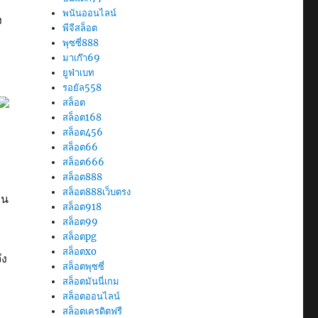
พนันออนไลน์
ง
พีจีสล็อต
พุซซี่888
มาเก๊า69
ยูฟ่าเบท
รอยัล558
สล็อต
สล็อต168
สล็อต456
สล็อต66
สล็อต666
สล็อต888
สล็อต888เว็บตรง
คน
สล็อต918
สล็อต99
สล็อตpg
สล็อตxo
ึง
สล็อตพุซซี่
สล็อตมันนี่เกม
สล็อตออนไลน์
สล็อตเครดิตฟรี