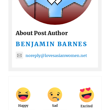
About Post Author
BENJAMIN BARNES
noreply@lovesasianwomen.net
Happy
Sad
Excited