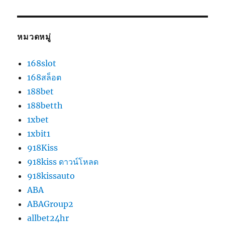
หมวดหมู่
168slot
168สล็อต
188bet
188betth
1xbet
1xbit1
918Kiss
918kiss ดาวน์โหลด
918kissauto
ABA
ABAGroup2
allbet24hr