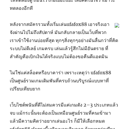
ให้ทดลองดู ถอนไว เกมเยอะแยะ เลยคิดในใจว่าเอาวะ
ทดลองอีกที
หลังจากสมัครรวมทั้งเริ่มเล่นufafox88 เอาจริงเอา
จังผ่านไปไม่ถึงสัปดาห์ มันกลับกลายเป็นเว็บที่พวก
เราเข้าใช้งานบ่อยที่สุด ทุกๆสิ่งทุกๆอย่างมันลื่นกว่าที่คิด
ระบบไม่ดีเลย์ เกมครบ เล่นแล้วรู้สึกไม่มีอันตราย ที่
สำคัญคือเบิกเงินได้จริงแบบไม่ต้องขอคืนดีแอดมิน
ไม่ใช่แค่สล็อตหรือบาคาร่า เพราะเหตุว่า ufafox88
เป็นศูนย์รวมเกมเดิมพันที่ครบถ้วนบริบูรณ์แบบหาที่
เปรียบเทียบยาก
เว็บไซต์พนันที่ดีไม่สมควรมีแค่เกมดัง 2–3 ประเภทแล้ว
จบ แม้กระนั้นจะต้องเป็นเหมือนศูนย์รวมที่คนเข้ามา
แล้วมีความคิดว่าอยากเล่นอะไร ก็มีให้เลือกหมด