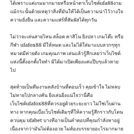
ได้เพราะแค่เกมมากมายหรือหน้าตาเว็บไซต์ufa88งาม
แม้กระนั้นด้วยเหตุว่าสิ่งที่มันให้ได้เป็นความน่าไว้วางใจ
ความยั่งยืน และความแฟร์ที่สัมผัสได้ทุกวัน
ไม่ว่าจะเล่นสายไหน สล็อต คาสิโน ยิงปลา เกมโต๊ะ หรือ
กีฬา ufafox88 มีให้หมด และไม่ได้ใส่มาแบบลวกๆทุก
หมวดมีค่ายดัง เกมคุณภาพ เล่นแล้วรู้สึกเลยว่าเว็บไซต์
แห่งนี้ตั้งอกตั้งใจทำ มิได้มาเปิดเพียงแค่แป๊บๆแล้วหาย
ไป
สุดท้ายเป็นทีมงานหลังบ้านที่ตอบเร็ว คุยเข้าใจ ไม่หลบ
ไม่หายไปกลางคัน ยิ่งเล่นยิ่งแน่ใจว่านี่คือ
เว็บไซต์ufafox88ที่ควรอยู่ด้วยระยะยาว ไม่ใช่เว็บผ่าน
ทาง หากคุณเบื่อเว็บไซต์เดิมๆที่ให้ความรู้สึกราวกับโดน
ควบคุม ufabet บางทีอาจเป็นคำตอบที่คุณกำลังหาอยู่
เนื่องจากว่ามันไม่ต้องอวย ไม่ต้องบรรยายอะไรมากมาย