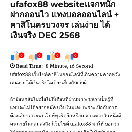
ufafox88 websiteแจกหนัก
ฝากถอนไว แทงบอลออนไลน์ +
คาสิโนครบวงจร เล่นง่าย ได้
เงินจริง DEC 2568
0
0
0
0
Read Time:
8 Minute, 16 Second
ufafox88 เว็บไซต์คาสิโนออนไลน์ที่เกินความคาดหวัง
เล่นง่าย ได้เงินจริง ไม่ต้องเสี่ยงกับเว็บผี
ถ้าย้อนกลับไปเมื่อไม่กี่เดือนที่ผ่านมา พวกเราเป็นผู้ที่
แทบจะไม่ได้อยากสมัครเว็บใหม่เลย เพราะเบื่อกับการ
ต้องเสี่ยงว่าจะพบเว็บที่ทุจริตอีกหรือเปล่า แต่ว่าวันหนึ่งมี
คนภายในกลุ่มส่งลิงก์เว็บไซต์ ufafox88 มาให้ บอกว่า