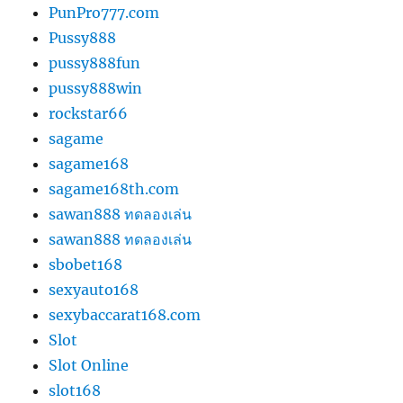
PunPro777.com
Pussy888
pussy888fun
pussy888win
rockstar66
sagame
sagame168
sagame168th.com
sawan888 ทดลองเล่น
sawan888 ทดลองเล่น
sbobet168
sexyauto168
sexybaccarat168.com
Slot
Slot Online
slot168