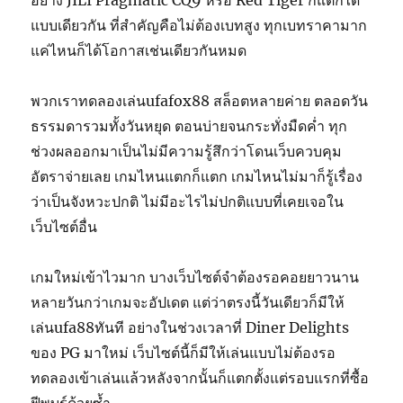
อย่าง JILI Pragmatic CQ9 หรือ Red Tiger ก็แตกได้
แบบเดียวกัน ที่สำคัญคือไม่ต้องเบทสูง ทุกเบทราคามาก
แค่ไหนก็ได้โอกาสเช่นเดียวกันหมด
พวกเราทดลองเล่นufafox88 สล็อตหลายค่าย ตลอดวัน
ธรรมดารวมทั้งวันหยุด ตอนบ่ายจนกระทั่งมืดค่ำ ทุก
ช่วงผลออกมาเป็นไม่มีความรู้สึกว่าโดนเว็บควบคุม
อัตราจ่ายเลย เกมไหนแตกก็แตก เกมไหนไม่มาก็รู้เรื่อง
ว่าเป็นจังหวะปกติ ไม่มีอะไรไม่ปกติแบบที่เคยเจอใน
เว็บไซต์อื่น
เกมใหม่เข้าไวมาก บางเว็บไซต์จำต้องรอคอยยาวนาน
หลายวันกว่าเกมจะอัปเดต แต่ว่าตรงนี้วันเดียวก็มีให้
เล่นufa88ทันที อย่างในช่วงเวลาที่ Diner Delights
ของ PG มาใหม่ เว็บไซต์นี้ก็มีให้เล่นแบบไม่ต้องรอ
ทดลองเข้าเล่นแล้วหลังจากนั้นก็แตกตั้งแต่รอบแรกที่ซื้อ