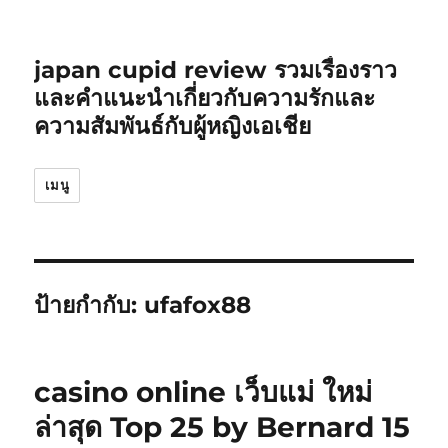
japan cupid review รวมเรื่องราว
และคำแนะนำเกี่ยวกับความรักและ
ความสัมพันธ์กับผู้หญิงเอเชีย
เมนู
ป้ายกำกับ:
ufafox88
casino online เว็บแม่ ใหม่
ล่าสุด Top 25 by Bernard 15