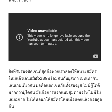
ฟีพบร์ด้วยซ้ำ
สิ่งที่รับรองชัดเจนที่สุดคือพวกเราลองให้สหายสมัคร
ใหม่แล้วเล่นufafox88พร้อมกันกับยูสเก่า เบทเท่ากัน
เล่นเกมเดียวกัน ผลคือแตกเช่นกันทั้งสองยูส ไม่มีผู้ใดดี
มากกว่าผู้ใดกัน มันคือการแจกแบบสุ่มตามจริง ไม่มีไม่
เสมอภาค ไม่ได้หลอกให้สมัครใหม่เพื่อแตกแล้วค่อยดูด
คืน