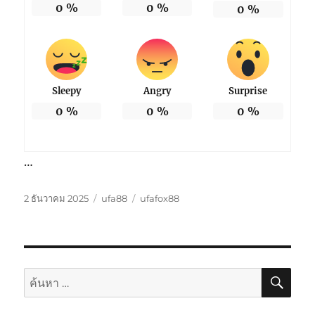
0
%
0
%
0
%
Sleepy
Angry
Surprise
0
%
0
%
0
%
…
เขียน
หมวด
ป้าย
2 ธันวาคม 2025
ufa88
ufafox88
เมื่อ
หมู่
กำกับ
ค้นห
ค้นหา: