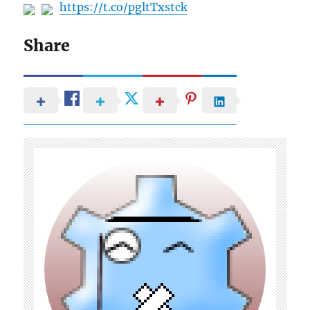
https://t.co/pgltTxstck
Share