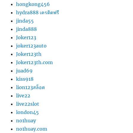
hongkong456
hydra888 เครดิตฟรี
jinda55
jinda888
Joker123
joker123auto
Joker123th
Joker123th.com
juad69
kiss918
lion123สล็อต
live22
live22slot
london45
no1huay
no1huay.com