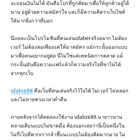
จะถอนเงินไม่ได้ มันคือโปรที่ถูกคิดมาเพื่อให้ลูกค้าอยู่ได้
นาน อยู่ด้วยความสมัครใจ และก็มีความคิดว่าเว็บไซต์
ให้มากยิ่งกว่าที่บอก
นี่แหละเป็นโปรโมชั่นที่คนเล่นufabetจริงอยาก ไม่ต้อง
เวอร์ ไม่ต้องล่อเพียงแค่ให้มาสมัคร แม้กระนั้นออกแบบ
มาเพื่อคนอยากอยู่ต่อ นี่ไม่ใช่แค่เทคนิคการตลาด แม้
กระนั้นมันคือความแฟร์แล้วก็ความจริงใจที่หาไม่ได้
จากทุกเว็บ
ufafox88
คือเว็บที่คนเล่นจริงไว้ใจได้ ไม่เวอร์ ไม่หลอก
และไม่หายช่วงเวลาค่ำคืน
ภายหลังจากได้ทดลองใช้งาน ufafox88 มายาวนาน
หลายเดือนแบบไม่ขาดมือ ต้องบอกเลยว่านี่เป็นหนึ่งใน
ไม่กี่เว็บที่พวกเรากล้าชี้แนะแบบไม่ต้องคิดมากมาย ไม่