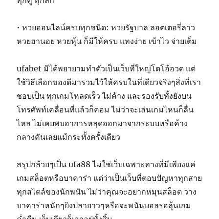
ทุกคู่ ทุกลีก
• หวยออนไลน์ครบทุกชนิด: หวยรัฐบาล ลอตเตอรี่ลาว
หวยฮานอย หวยหุ้น ก็มีให้ครบ แทงง่าย เข้าไว จ่ายเต็ม
ufabet มิได้พยายามทำตัวเป็นเว็บที่ใหญ่โตโอ้อวด แต่
ใช้วิธีเลือกของดีมารวมไว้ให้ครบในที่เดียวจริงๆสิ่งที่เรา
ชอบเป็น ทุกเกมโหลดเร็ว ไม่ค้าง และรองรับทั้งยังบน
โทรศัพท์เคลื่อนที่แล้วก็คอม ไม่ว่าจะเล่นเกมไหนก็ลื่น
ไหล ไม่เคยพบอาการหลุดออกมาจากระบบหรือค้าง
กลางคันเลยแม้กระทั้งครั้งเดียว
สรุปกล้วยๆเป็น ufa88 ไม่ใช่เว็บเฉพาะทางที่มีเพียงแค่
เกมสล็อตหรือบาคาร่า แต่ว่าเป็นเว็บที่ตอบปัญหาทุกสาย
ทุกสไตล์ของนักพนัน ไม่ว่าคุณจะอยากหมุนสล็อต วาง
บาคาร่าหนักๆยิงปลายาวๆหรือจะพนันบอลรอลุ้นเกม