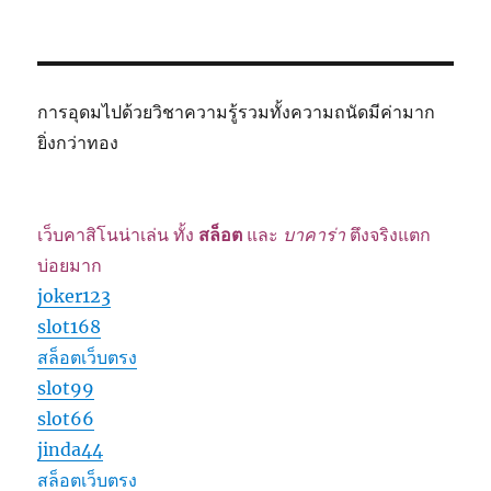
การอุดมไปด้วยวิชาความรู้รวมทั้งความถนัดมีค่ามาก
ยิ่งกว่าทอง
เว็บคาสิโนน่าเล่น ทั้ง
สล็อต
และ
บาคาร่า
ตึงจริงแตก
บ่อยมาก
joker123
slot168
สล็อตเว็บตรง
slot99
slot66
jinda44
สล็อตเว็บตรง