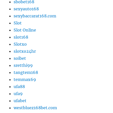
sbobet168
sexyauto168
sexybaccarat168.com
Slot
Slot Online
slot168
Slotxo
slotxo24hr
soibet
sretthi99
tangtem168
temmax69
ufa88
ufa9
ufabet
westbluez168bet.com