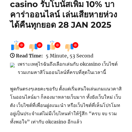
casino รับโบนัสเพิ่ม 10% บา
คาร่าออนไลน์ เล่นเสียหายห่วง
ได้คืนทุกยอด 28 JAN 2025
0
0
0
0
Read Time:
5 Minute, 53 Second
เพราะเหตุไรฉันถึงเลือกเล่นกับ okcasino เว็บไซต์
รวมเกมคาสิโนออนไลน์ที่ครบที่สุดในเวลานี้
พูดกันตรงๆเลยคะขอรับ ตั้งแต่เริ่มสนใจเล่นเกมแนวคาสิ
โนออนไลน์มา ก็ลองมาหลายเว็บมาก ทั้งยังเว็บใหม่ เว็บ
ดัง เว็บไซต์ที่เพื่อนฝูงแนะนำ หรือเว็บไซต์ที่เห็นโปรโมท
อยู่เป็นประจำแต่ไม่มีเว็บไหนทำให้รู้สึก “ครบ จบ รวม
ทั้งพอใจ” เท่ากับ okcasino อีกแล้ว