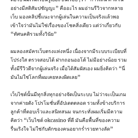
อย่างมีสติสัมปชัญญะ” คืออะไร ผมอ่านรีวิวจากหลาย
เว็บ มองคลิปชี้แนะจากผู้เล่นในความเป็นจริงแล้วพอ
เข้าใจว่ามันไม่ใช่เรื่องของโชคสิ่งเดียว แต่ว่าเกี่ยวกับ
“ทัศนคติรวมทั้งวินัย”
ผมลองสมัครเว็บตรงแห่งหนึ่ง เนื่องจากมีระบบระเบียบที่
โปร่งใส ตรวจสอบได้ ฝากถอนออโต้ ไม่มีอย่างน้อย รวม
ทั้งมีรีวิวดีจากผู้เล่นจริง เมื่อได้สัมผัสเอง ผมยิ่งคิดว่า “นี่
มันไม่ใช่โลกที่ผมเคยหลงผิดเลย”
เว็บไซต์นั้นมีทุกสิ่งทุกอย่างจัดเป็นระบบ ไม่ว่าจะเป็นเกม
จากค่ายดัง โปรโมชั่นที่อัปเดตตลอด รวมทั้งข้างบริการ
ลูกค้าที่ตอบเร็วและสนิทสนม จนกระทั่งผมเริ่มมีความ
คิดว่า “เว็บไซต์ okcasino ที่ดี มันคือพื้นที่ของความ
รื่นเริงใจ ไม่ใช่กับดักของคนอยากร่ำรวยทางลัด”