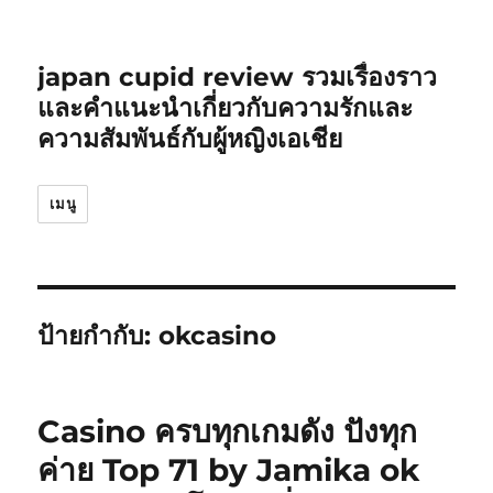
japan cupid review รวมเรื่องราว
และคำแนะนำเกี่ยวกับความรักและ
ความสัมพันธ์กับผู้หญิงเอเชีย
เมนู
ป้ายกำกับ:
okcasino
Casino ครบทุกเกมดัง ปังทุก
ค่าย Top 71 by Jamika ok