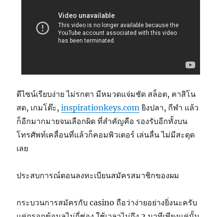
ดีไซน์เรียบง่าย ไม่รกตา มีหมวดแจ่มชัด สล็อต, คาสิโน
สด, เกมโต๊ะ,
inspirationkeys.com
ยิงปลา, กีฬา แล้ว
ก็อีกมากมายจนเลือกผิด ที่สำคัญคือ รองรับอีกทั้งบน
โทรศัพท์เคลื่อนที่แล้วก็คอมพิวเตอร์ เล่นลื่น ไม่มีสะดุด
เลย
ประสบการณ์ตอนลงทะเบียนสมัครสมาชิกของผม
กระบวนการสมัครกับ casino ถือว่าง่ายอย่างยิ่งนะครับ
แค่กรอกข้อมูลไม่กี่ช่อง ใช้เวลาไม่ถึง 2 นาทีเพียงแค่นั้น