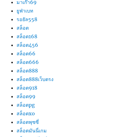
มาเก๊า69
ยูฟ่าเบท
รอยัล558
สล็อต
สล็อต168
สล็อต456
สล็อต66
สล็อต666
สล็อต888
สล็อต888เว็บตรง
สล็อต918
สล็อต99
สล็อตpg
สล็อตxo
สล็อตพุซซี่
สล็อตมันนี่เกม