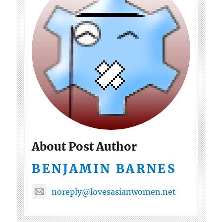
About Post Author
BENJAMIN BARNES
noreply@lovesasianwomen.net