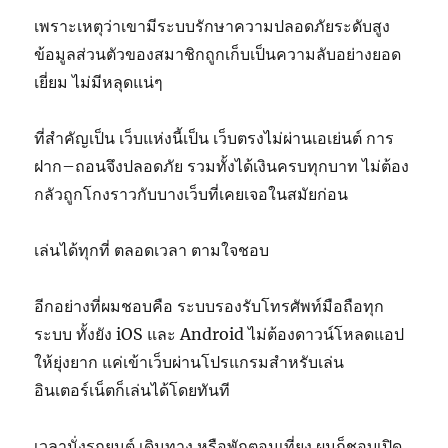
เพราะเหตุว่าเขามีระบบรักษาความปลอดภัยระดับสูง
ข้อมูลส่วนตัวของสมาชิกถูกเก็บเป็นความลับอย่างยอด
เยี่ยม ไม่มีหลุดแน่ๆ
ที่สำคัญเป็น เว็บแห่งนี้เป็น เว็บตรงไม่ผ่านเอเย่นต์ การ
ฝาก–ถอนจึงปลอดภัย รวมทั้งได้เงินครบทุกบาท ไม่ต้อง
กลัวถูกโกงราวกับบางเว็บที่เคยเจอในสมัยก่อน
เล่นได้ทุกที่ ตลอดเวลา ตามใจชอบ
อีกอย่างที่ผมชอบคือ ระบบรองรับโทรศัพท์มือถือทุก
ระบบ ทั้งยัง iOS และ Android ไม่ต้องดาวน์โหลดแอป
ให้ยุ่งยาก แค่เข้าเว็บผ่านโปรแกรมสำหรับเล่น
อินเตอร์เน็ตก็เล่นได้โดยทันที
เวลานั่งรถยนต์ เดินทาง หรือพักตอนเที่ยง ผมก็ชอบเปิด