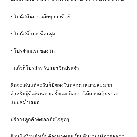
• โบนัสคืนยอดเสียทุกอาทิตย์
• โบนัสชี้แนะเพื่อนฝูง
• โปรฝากแรกของวัน
• แล้วก็โปรสำหรับสมาชิกประจำ
คือจะเล่นแต่ละวันก็มีของให้ตลอด เหมาะสมมาก
สำหรับผู้ที่เล่นหลายครั้งและก็อยากได้ความคุ้มราคา
แบบสม่ำเสมอ
บริการลูกค้าติดอกติดใจสุดๆ
สิ่งหนึ่งที่ผมจำเป็นต้องขอดูเลยเป็น ทีมงานบริการลูกค้า