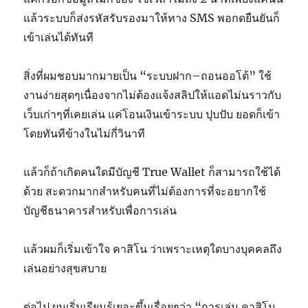
แล้วระบบก็ส่งรหัสรับรองมาให้ทาง SMS พอกดยืนยันก็
เข้าเล่นได้ทันที
สิ่งที่ผมชอบมากมายเป็น “ระบบฝาก–ถอนออโต้” ใช้
งานง่ายสุดๆเนื่องจากไม่ต้องแจ้งสลิปให้แอดไม่นราวกับ
เว็บเก่าๆที่เคยเล่น แค่โอนเงินเข้าระบบ ปุบปับ ยอดก็เข้า
โดยทันทีข้างในไม่กี่วินาที
แล้วก็ถ้าเกิดคนใดมีบัญชี True Wallet ก็สามารถใช้ได้
ด้วย สะดวกมากสำหรับคนที่ไม่ต้องการที่จะอยากใช้
บัญชีธนาคารสำหรับเพื่อการเล่น
แล้วผมก็เริ่มเข้าใจ คาสิโน ว่าเพราะเหตุใดบางบุคคลถึง
เล่นอย่างสุขสบาย
ต่อไป ผมเริ่มเรียนรู้เยอะขึ้นเรื่อยๆว่า “การเล่น คาสิโน