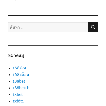
เมื่อ
หมู่
กำกับ
ค้นห
ค้นหา:
หมวดหมู่
168slot
168สล็อต
188bet
188betth
1xbet
1xbit1