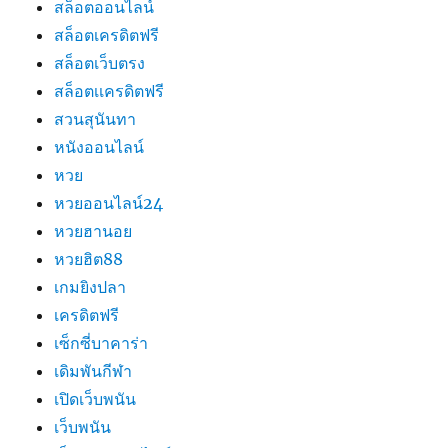
สล็อตออนไลน์
สล็อตเครดิตฟรี
สล็อตเว็บตรง
สล็อตเเครดิตฟรี
สวนสุนันทา
หนังออนไลน์
หวย
หวยออนไลน์24
หวยฮานอย
หวยฮิต88
เกมยิงปลา
เครดิตฟรี
เซ็กซี่บาคาร่า
เดิมพันกีฬา
เปิดเว็บพนัน
เว็บพนัน