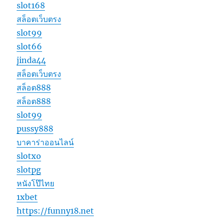
slot168
สล็อตเว็บตรง
slot99
slot66
jinda44
สล็อตเว็บตรง
สล็อต888
สล็อต888
slot99
pussy888
บาคาร่าออนไลน์
slotxo
slotpg
หนังโป๊ไทย
1xbet
https://funny18.net