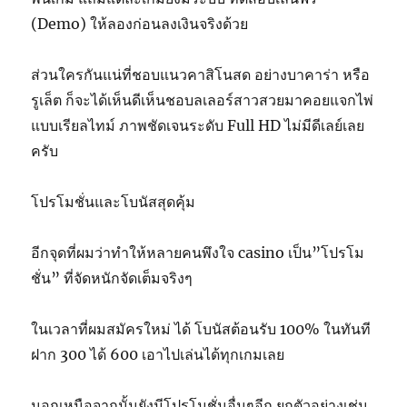
(Demo) ให้ลองก่อนลงเงินจริงด้วย
ส่วนใครกันแน่ที่ชอบแนวคาสิโนสด อย่างบาคาร่า หรือ
รูเล็ต ก็จะได้เห็นดีเห็นชอบลเลอร์สาวสวยมาคอยแจกไพ่
แบบเรียลไทม์ ภาพชัดเจนระดับ Full HD ไม่มีดีเลย์เลย
ครับ
โปรโมชั่นและโบนัสสุดคุ้ม
อีกจุดที่ผมว่าทำให้หลายคนพึงใจ casino เป็น”โปรโม
ชั่น” ที่จัดหนักจัดเต็มจริงๆ
ในเวลาที่ผมสมัครใหม่ ได้ โบนัสต้อนรับ 100% ในทันที
ฝาก 300 ได้ 600 เอาไปเล่นได้ทุกเกมเลย
นอกเหนือจากนั้นยังมีโปรโมชั่นอื่นๆอีก ยกตัวอย่างเช่น