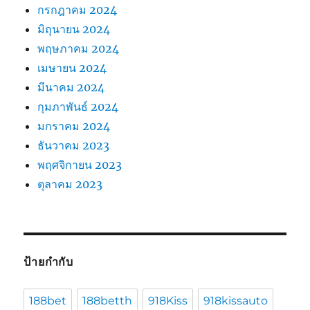
กรกฎาคม 2024
มิถุนายน 2024
พฤษภาคม 2024
เมษายน 2024
มีนาคม 2024
กุมภาพันธ์ 2024
มกราคม 2024
ธันวาคม 2023
พฤศจิกายน 2023
ตุลาคม 2023
ป้ายกำกับ
188bet
188betth
918Kiss
918kissauto