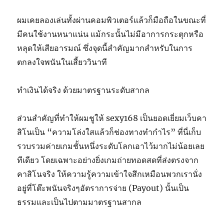
ผมเคยลองเล่นทั้งผ่านคอมพิวเตอร์แล้วก็มือถือในขณะที่
มีคนใช้งานหนาแน่น แม้กระนั้นไม่มีอาการกระตุกหรือ
หลุดให้เสียอารมณ์ ซึ่งจุดนี้สำคัญมากสำหรับในการ
ตกลงใจพนันในเสี้ยววินาที
ทำเงินได้จริง ด้วยมาตรฐานระดับสากล
ส่วนสำคัญที่ทำให้ผมชูให้ sexy168 เป็นยอดเยี่ยมเว็บคา
สิโนเป็น “ความโล่งใสแล้วก็ช่องทางทำกำไร” ที่นี่เก็บ
รวบรวมค่ายเกมชั้นหนึ่งระดับโลกเอาไว้มากไม่น้อยเลย
ทีเดียว โดยเฉพาะอย่างยิ่งเกมถ่ายทอดสดที่ส่งตรงจาก
คาสิโนจริง ให้ความรู้ความเข้าใจสึกเหมือนพวกเรานั่ง
อยู่ที่โต๊ะพนันจริงๆอัตราการจ่าย (Payout) นั้นเป็น
ธรรมและเป็นไปตามมาตรฐานสากล