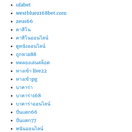
ufabet
westbluez168bet.com
zeus66
คาสิโน
คาสิโนออนไลน์
ดูหนังออนไลน์
ถูกหวย88
ทดลองเล่นสล็อต
ทางเข้า live22
ทางเข้าpg
บาคาร่า
บาคาร่า168
บาคาร่าออนไลน์
ปั่นแตก66
ปั่นแตก77
พนันออนไลน์