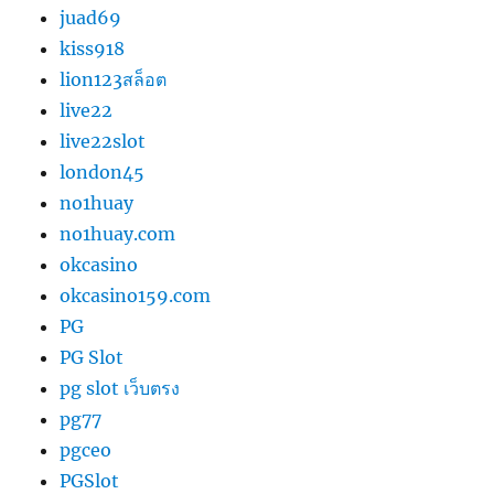
juad69
kiss918
lion123สล็อต
live22
live22slot
london45
no1huay
no1huay.com
okcasino
okcasino159.com
PG
PG Slot
pg slot เว็บตรง
pg77
pgceo
PGSlot