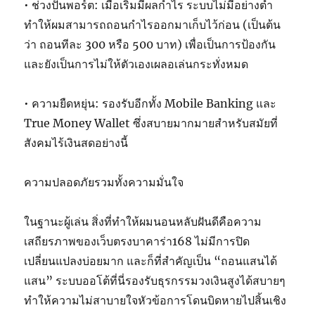
• ช่วงปั้นพอร์ต: เมื่อเริ่มมีผลกำไร ระบบไม่มีอย่างต่ำ
ทำให้ผมสามารถถอนกำไรออกมาเก็บไว้ก่อน (เป็นต้น
ว่า ถอนทีละ 300 หรือ 500 บาท) เพื่อเป็นการป้องกัน
และยังเป็นการไม่ให้ตัวเองเผลอเล่นกระทั่งหมด
• ความยืดหยุ่น: รองรับอีกทั้ง Mobile Banking และ
True Money Wallet ซึ่งสบายมากมายสำหรับสมัยที่
สังคมไร้เงินสดอย่างนี้
ความปลอดภัยรวมทั้งความมั่นใจ
ในฐานะผู้เล่น สิ่งที่ทำให้ผมนอนหลับฝันดีคือความ
เสถียรภาพของเว็บตรงบาคาร่า168 ไม่มีการปิด
เปลี่ยนแปลงบ่อยมาก และก็ที่สำคัญเป็น “ถอนแสนได้
แสน” ระบบออโต้ที่นี่รองรับธุรกรรมวงเงินสูงได้สบายๆ
ทำให้ความไม่สาบายใจหัวข้อการโดนบิดหายไปสิ้นเชิง