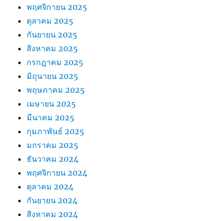
พฤศจิกายน 2025
ตุลาคม 2025
กันยายน 2025
สิงหาคม 2025
กรกฎาคม 2025
มิถุนายน 2025
พฤษภาคม 2025
เมษายน 2025
มีนาคม 2025
กุมภาพันธ์ 2025
มกราคม 2025
ธันวาคม 2024
พฤศจิกายน 2024
ตุลาคม 2024
กันยายน 2024
สิงหาคม 2024