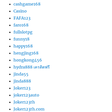
cashgame168
Casino
FAFA123
faro168
fullslotpg
funny18
happy168
hengjing168
hongkong456
hydra888 เครดิตฟรี
jinda55
jinda888
Joker123
joker123auto
Joker123th
Joker123th.com