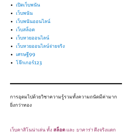
เปิดเว็บพนัน
เว็บพนัน
เว็บพนันออนไลน์
เว็บสล็อต
เว็บหวยออนไลน์
เว็บหวยออนไลน์จ่ายจริง
เศรษฐี99
โจ๊กเกอร์123
การอุดมไปด้วยวิชาความรู้รวมทั้งความถนัดมีค่ามาก
ยิ่งกว่าทอง
เว็บคาสิโนน่าเล่น ทั้ง
สล็อต
และ
บาคาร่า
ตึงจริงแตก