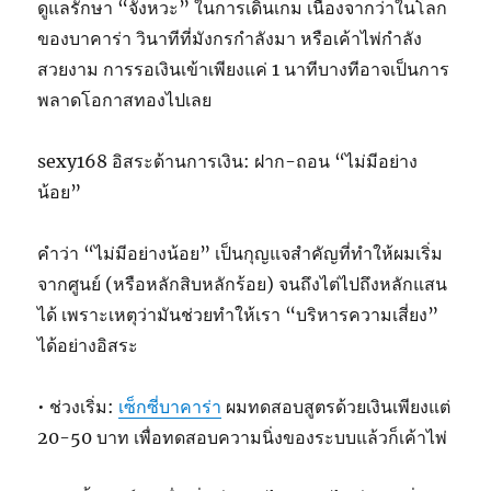
ดูแลรักษา “จังหวะ” ในการเดินเกม เนื่องจากว่าในโลก
ของบาคาร่า วินาทีที่มังกรกำลังมา หรือเค้าไพ่กำลัง
สวยงาม การรอเงินเข้าเพียงแค่ 1 นาทีบางทีอาจเป็นการ
พลาดโอกาสทองไปเลย
sexy168 อิสระด้านการเงิน: ฝาก-ถอน “ไม่มีอย่าง
น้อย”
คำว่า “ไม่มีอย่างน้อย” เป็นกุญแจสำคัญที่ทำให้ผมเริ่ม
จากศูนย์ (หรือหลักสิบหลักร้อย) จนถึงไต่ไปถึงหลักแสน
ได้ เพราะเหตุว่ามันช่วยทำให้เรา “บริหารความเสี่ยง”
ได้อย่างอิสระ
• ช่วงเริ่ม:
เซ็กซี่บาคาร่า
ผมทดสอบสูตรด้วยเงินเพียงแต่
20-50 บาท เพื่อทดสอบความนิ่งของระบบแล้วก็เค้าไพ่