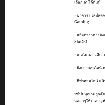
เลือกเล่นได้ทันที
• บาคาร่า ไลฟ์ส
Gaming
• สล็อตจากค่ายดังท
SlotXO
• เกมไพ่คลาสสิค อย
• ยิงปลาออนไลน์ 
• กีฬาออนไลน์ พน
1xbit ทุกเกมถูกคัด
หลอกๆให้รำคาญห