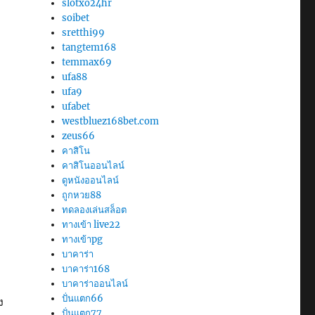
slotxo24hr
soibet
sretthi99
tangtem168
temmax69
ufa88
ufa9
ufabet
westbluez168bet.com
zeus66
คาสิโน
คาสิโนออนไลน์
ดูหนังออนไลน์
ถูกหวย88
ทดลองเล่นสล็อต
ทางเข้า live22
ทางเข้าpg
บาคาร่า
บาคาร่า168
บาคาร่าออนไลน์
ปั่นแตก66
ง
ปั่นแตก77