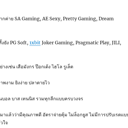
ดจากค่าย SA Gaming, AE Sexy, Pretty Gaming, Dream
ั้งยัง PG Soft,
1xbit
Joker Gaming, Pragmatic Play, JILI,
่างเช่น เสือมังกร ป๊อกเด้ง ไฮโล รูเล็ต
ภาพงาม ยิงง่าย ปลาตายไว
ันบอล บาส เทนนิส รวมทุกลีกแบบครบวงจร
มาแล้วว่ามีคุณภาพดี อัตราจ่ายคุ้ม ไม่ล็อกยูส ไม่มีการปรับเรตแบ
ัวใจ