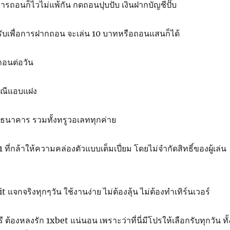
นการถอนก็ไวไม่แพ้กัน กดถอนปุบปับ เงินฝากบัญชีปั๊บ
หรับเพื่อการฝากถอน จะเล่น 10 บาทหรือถอนแสนก็ได้
ถอนต่อวัน
เพณีแอบแฝง
ญชีธนาคาร รวมทั้งทรูวอเลททุกค่าย
t1 ที่กล้าให้ความคล่องตัวแบบเต็มเปี่ยม โดยไม่จำกัดสิทธิ์ของผู้เล่น
 แจกจริงทุกๆวัน ใช้งานง่าย ไม่ต้องลุ้น ไม่ต้องทำเทิร์นเวอร์
ต้องหลงรัก 1xbet แน่นอน เพราะว่าที่นี่มีโปรให้เลือกรับทุกวัน ทั้