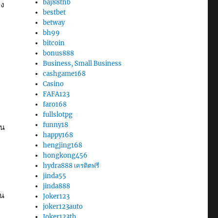
baj88thb
าง
bestbet
betway
bh99
bitcoin
bonus888
Business, Small Business
cashgame168
Casino
FAFA123
faro168
fullslotpg
funny18
่น
happy168
hengjing168
hongkong456
hydra888 เครดิตฟรี
jinda55
jinda888
ใน
Joker123
joker123auto
Joker123th