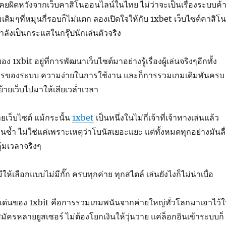
่เคยผิดหวังจากเว็บคาสิโนออนไลน์ในไทย ไม่ว่าจะเป็นเรื่องระบบค้
เดิมๆที่หมุนกี่รอบก็ไม่แตก ลองเปิดใจให้กับ 1xbet เว็บไซต์คาสิโน
ำลังเป็นกระแสในกรุ๊ปนักเล่นตัวจริง
1xbit อยู่ที่การพัฒนาเว็บไซต์มาอย่างรู้เรื่องผู้เล่นจริงๆอีกทั้ง
ถียรของระบบ ความง่ายในการใช้งาน และก็การรวมเกมเดิมพันครบ
้ายเว็บไปมาให้เสียเวล่ำเวลา
เว็บไซต์ แม้กระนั้น
1xbet
เป็นหนึ่งในไม่กี่เจ้าที่เจ้าทางเล่นแล้ว
่นซ้ำ ไม่ใช่แค่เพราะเหตุว่าโบนัสเยอะแยะ แต่ทั้งหมดทุกอย่างมันลื
คุ้มเวลาจริงๆ
ห้เลือกแบบไม่มีกั๊ก ครบทุกค่าย ทุกสไตล์ เล่นยังไงก็ไม่น่าเบื่อ
เด่นของ 1xbit คือการรวมเกมพนันจากค่ายใหญ่ทั่วโลกมาเอาไว้
งสมัครหลายยูสเซอร์ ไม่ต้องโยกเงินให้วุ่นวาย แค่ล็อกอินเข้าระบบก็