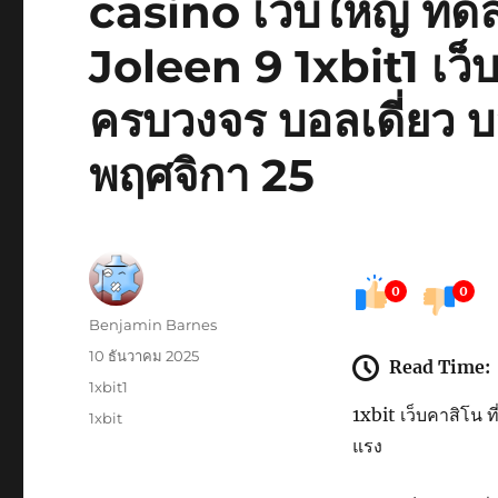
casino เว็บใหญ่ ทด
Joleen 9 1xbit1 เว
ครบวงจร บอลเดี่ยว บ
พฤศจิกา 25
0
0
ผู้
Benjamin Barnes
เขียน
เขียน
10 ธันวาคม 2025
Read Time:
เมื่อ
หมวด
1xbit1
หมู่
1xbit เว็บคาสิโน 
ป้าย
1xbit
กำกับ
แรง