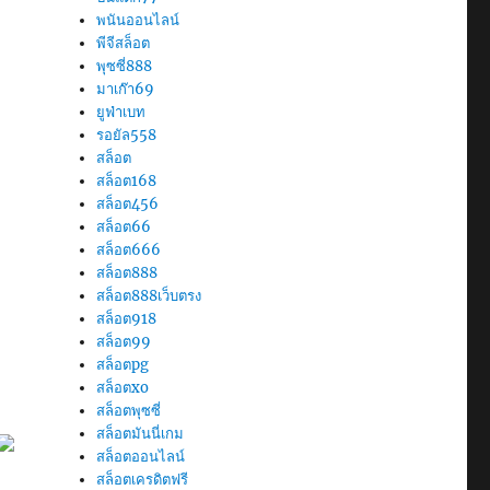
พนันออนไลน์
พีจีสล็อต
พุซซี่888
มาเก๊า69
ยูฟ่าเบท
รอยัล558
สล็อต
สล็อต168
สล็อต456
สล็อต66
สล็อต666
สล็อต888
สล็อต888เว็บตรง
สล็อต918
สล็อต99
สล็อตpg
สล็อตxo
สล็อตพุซซี่
สล็อตมันนี่เกม
สล็อตออนไลน์
สล็อตเครดิตฟรี