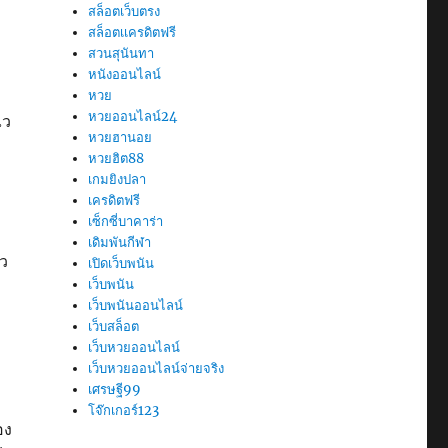
สล็อตเว็บตรง
สล็อตเเครดิตฟรี
สวนสุนันทา
หนังออนไลน์
หวย
หวยออนไลน์24
ไว
หวยฮานอย
หวยฮิต88
เกมยิงปลา
เครดิตฟรี
เซ็กซี่บาคาร่า
เดิมพันกีฬา
้ว
เปิดเว็บพนัน
เว็บพนัน
เว็บพนันออนไลน์
เว็บสล็อต
ก
เว็บหวยออนไลน์
เว็บหวยออนไลน์จ่ายจริง
เศรษฐี99
โจ๊กเกอร์123
อง