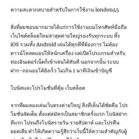
ความสะดวกสบายสำหรับในการใช้งาน london45
สิ่งที่ผมชอบมากมายได้แก่การใช้งานบนโทรศัพท์มือถือ
เว็บไซต์สล็อตใหม่ล่าสุดค่ายใหญ่รองรับทุกระบบ ทั้ง
iOS รวมทั้ง Android เล่นได้ทุกที่ที่ต้องการ ไม่ต้อง
ดาวน์โหลดแอปให้หนักเครื่อง แค่เปิดโปรแกรมสำหรับ
ท่องอินเตอร์เน็ตก็เข้าเล่นได้ทันที นอกจากนั้น ระบบ
ฝาก-ถอนออโต้ยังเร็ว ไม่เกิน 1 นาทีเงินเข้าบัญชี
โบนัสและโปรโมชั่นที่คุ้ม เว็บสล็อต
จากที่ผมลองเล่นเว็บตรงค่ายใหญ่ สิ่งที่เห็นได้ชัดคือ โปร
โมชั่นจัดเต็ม ตั้งแต่สมัครเป็นสมาชิกครั้งแรก โบนัสฝาก
ทีแรก ไปจนถึงโบนัสรายวัน รายสัปดาห์ และโปรคืน
ยอดเสีย ทำให้เกิดความรู้สึกว่าเว็บนี้ให้ความสำคัญกับผู้