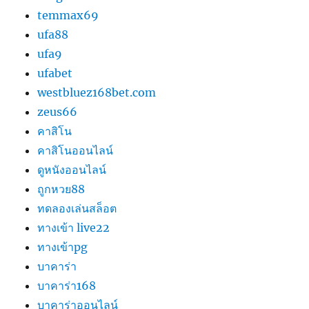
temmax69
ufa88
ufa9
ufabet
westbluez168bet.com
zeus66
คาสิโน
คาสิโนออนไลน์
ดูหนังออนไลน์
ถูกหวย88
ทดลองเล่นสล็อต
ทางเข้า live22
ทางเข้าpg
บาคาร่า
บาคาร่า168
บาคาร่าออนไลน์