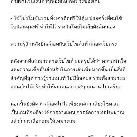
ด้วยจำนวนเงินต่ำๆเพื่อศึกษาจังหวะของเกม
• ใช้โปรโมชั่นรวมทั้งเครดิตฟรีให้คุ้ม บ่อยครั้งที่ผมใช้
โบนัสหมุนฟรี ทำให้ได้รางวัลโดยไม่เสียตังค์ตนเอง
ความรู้สึกหลังปั่นสล็อตกับเว็บไซต์แท้ สล็อตเว็บตรง
หลังจากที่เล่นมาหลายเว็บไซต์ ผมสรุปได้ว่า ความมั่นใจ
และความเชื่อมั่นสำหรับในการเล่นเพิ่มมากขึ้น เป็นสิ่งที่
สำคัญที่สุด การรู้ว่าเกมแท้ ไม่มีล็อคผล รวมทั้งสามารถ
ถอนเงินได้จริง ทำให้ผมเล่นอย่างสนุกสนาน ไม่เครียด
นอกนั้นยังคิดว่า สล็อตไม่ได้เพียงแค่เกมเสี่ยงโชค แต่
เป็นเกมที่จะต้องใช้การวางแผน การจัดการงบประมาณ
แล้วก็การเลือกเกมให้เหมาะสม