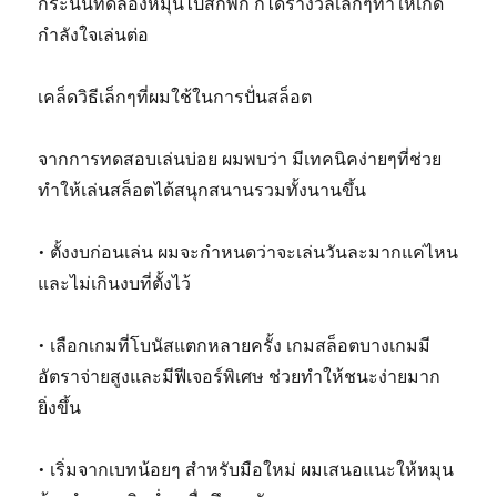
กระนั้นทดลองหมุนไปสักพัก ก็ได้รางวัลเล็กๆทำให้เกิด
กำลังใจเล่นต่อ
เคล็ดวิธีเล็กๆที่ผมใช้ในการปั่นสล็อต
จากการทดสอบเล่นบ่อย ผมพบว่า มีเทคนิคง่ายๆที่ช่วย
ทำให้เล่นสล็อตได้สนุกสนานรวมทั้งนานขึ้น
• ตั้งงบก่อนเล่น ผมจะกำหนดว่าจะเล่นวันละมากแค่ไหน
และไม่เกินงบที่ตั้งไว้
• เลือกเกมที่โบนัสแตกหลายครั้ง เกมสล็อตบางเกมมี
อัตราจ่ายสูงและมีฟีเจอร์พิเศษ ช่วยทำให้ชนะง่ายมาก
ยิ่งขึ้น
• เริ่มจากเบทน้อยๆ สำหรับมือใหม่ ผมเสนอแนะให้หมุน