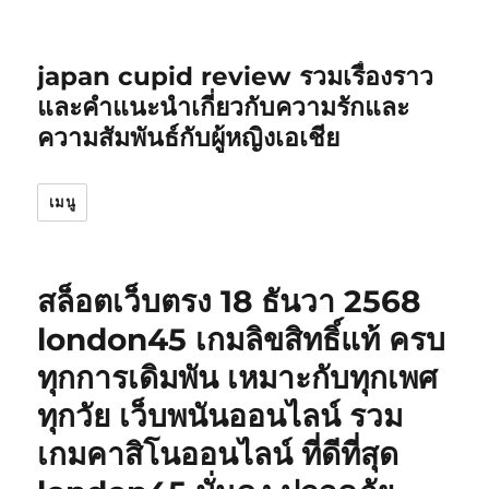
japan cupid review รวมเรื่องราว
และคำแนะนำเกี่ยวกับความรักและ
ความสัมพันธ์กับผู้หญิงเอเชีย
เมนู
สล็อตเว็บตรง 18 ธันวา 2568
london45 เกมลิขสิทธิ์แท้ ครบ
ทุกการเดิมพัน เหมาะกับทุกเพศ
ทุกวัย เว็บพนันออนไลน์ รวม
เกมคาสิโนออนไลน์ ที่ดีที่สุด