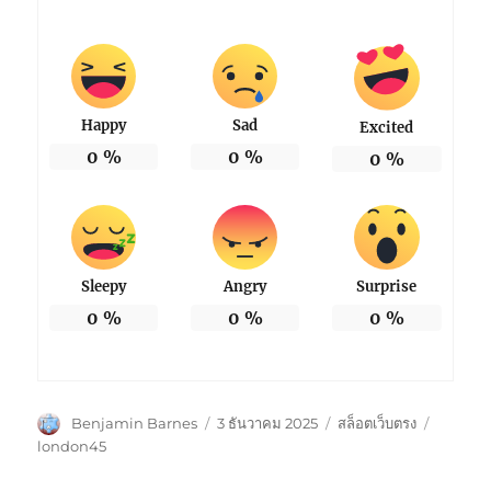
Happy
Sad
Excited
0
%
0
%
0
%
Sleepy
Angry
Surprise
0
%
0
%
0
%
ผู้
เขียน
หมวด
ป้าย
Benjamin Barnes
3 ธันวาคม 2025
สล็อตเว็บตรง
เขียน
เมื่อ
หมู่
กำกับ
london45