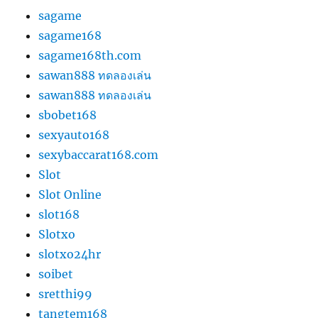
sagame
sagame168
sagame168th.com
sawan888 ทดลองเล่น
sawan888 ทดลองเล่น
sbobet168
sexyauto168
sexybaccarat168.com
Slot
Slot Online
slot168
Slotxo
slotxo24hr
soibet
sretthi99
tangtem168