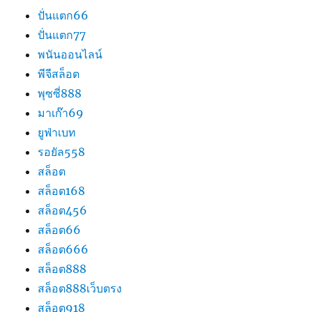
ปั่นแตก66
ปั่นแตก77
พนันออนไลน์
พีจีสล็อต
พุซซี่888
มาเก๊า69
ยูฟ่าเบท
รอยัล558
สล็อต
สล็อต168
สล็อต456
สล็อต66
สล็อต666
สล็อต888
สล็อต888เว็บตรง
สล็อต918